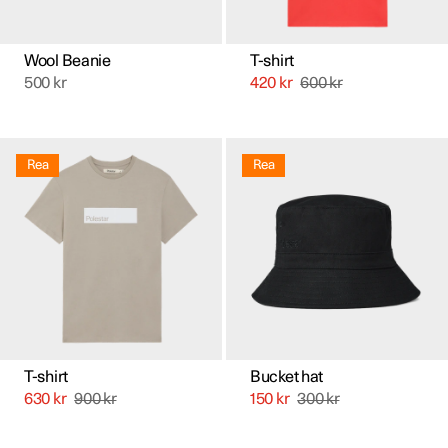
på
produktsidan
Wool Beanie
T-shirt
500
kr
420
kr
600
kr
Den
här
Rea
Rea
produkten
har
flera
varianter.
De
olika
alternativen
kan
väljas
på
produktsidan
T-shirt
Bucket hat
630
kr
900
kr
150
kr
300
kr