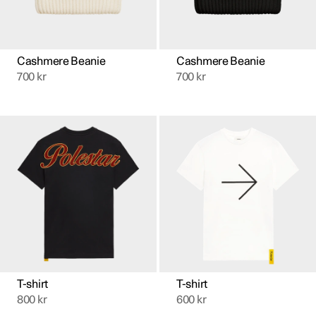
Cashmere Beanie
Cashmere Beanie
700
kr
700
kr
Den
Den
här
här
produkten
produkten
har
har
flera
flera
varianter.
varianter.
De
De
olika
olika
alternativen
alternativen
kan
kan
väljas
väljas
på
på
produktsidan
produktsidan
T-shirt
T-shirt
800
kr
600
kr