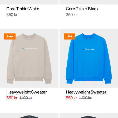
Core T-shirt White
Core T-shirt Black
350
kr
350
kr
Den
Den
här
här
Rea
Rea
produkten
produkten
har
har
flera
flera
varianter.
varianter.
De
De
olika
olika
alternativen
alternativen
kan
kan
väljas
väljas
på
på
produktsidan
produktsidan
Heavyweight Sweater
Heavyweight Sweater
550
kr
1 100
kr
550
kr
1 100
kr
Den
Den