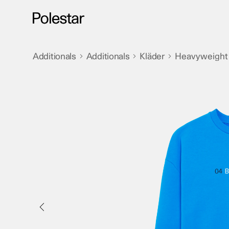
Hoppa
till
innehåll
Additionals
Additionals
Kläder
Heavyweight
>
>
>