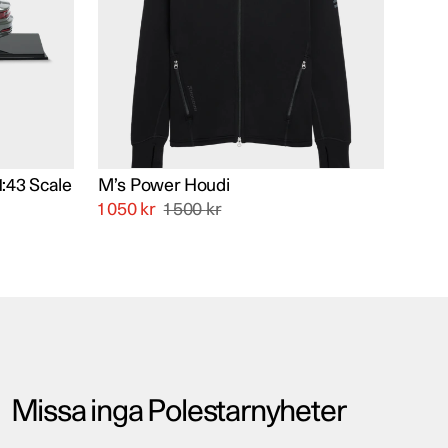
De
olika
alternativen
kan
väljas
på
produktsidan
1:43 Scale
M’s Power Houdi
1 050
kr
1 500
kr
Missa inga Polestarnyheter