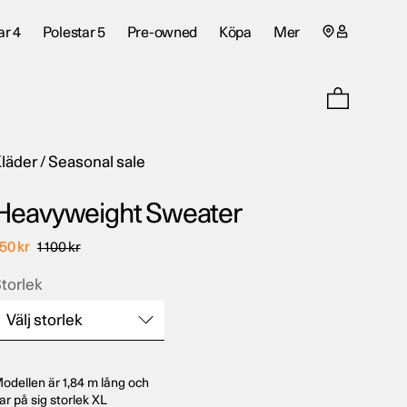
Sida
ar 4
Polestar 5
Pre-owned
Köpa
Mer
för
Mitt
konto
läder
/
Seasonal sale
Heavyweight Sweater
550
kr
1 100
kr
torlek
Välj storlek
odellen är 1,84 m lång och
torlek
ar på sig storlek XL