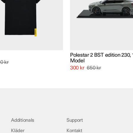
De
olika
ven
alternativen
kan
väljas
på
idan
produktsidan
Polestar 2 BST edition 230, 
Model
00
kr
300
kr
650
kr
Additionals
Support
Kläder
Kontakt