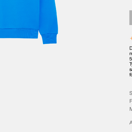
D
m
5
T
s
f
S
F
M
A