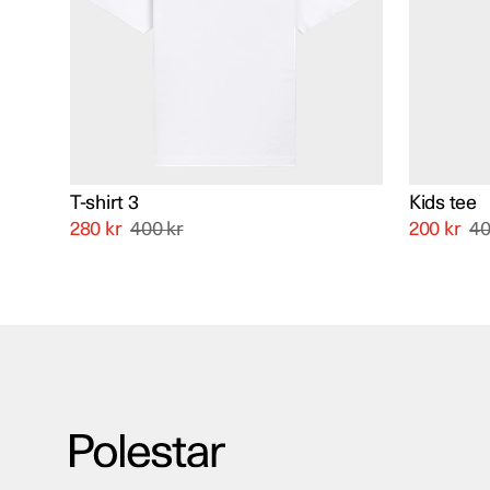
De
De
olika
olika
alternativen
alternati
kan
kan
väljas
väljas
på
på
produktsidan
produkts
T-shirt 3
Kids tee
280
kr
400
kr
200
kr
4