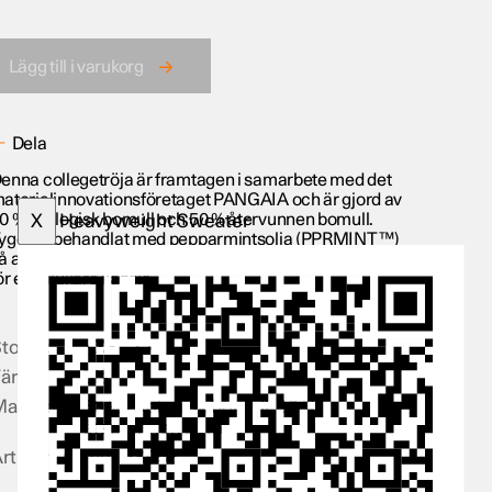
Lägg till i varukorg
Dela
enna collegetröja är framtagen i samarbete med det
aterialinnovationsföretaget PANGAIA och är gjord av
0 % ekologisk bomull och 50 % återvunnen bomull.
X
Heavyweight Sweater
yget är behandlat med pepparmintsolja (PPRMINT™)
å att det hålls fräscht längre och är borstat på insidan
ör en mjukare känsla.
torlek
XXS - XXL
ärg
Blå
aterial
50 % ekologisk bomull, 50 %
återvunnen bomull
rtikelnummer
PS053