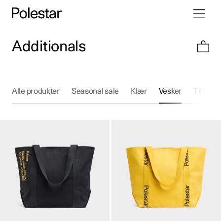
Bytt
Hopp
navigasj
til
innhold
Additionals
Alle produkter
Seasonal sale
Klær
Vesker
Tilbehø