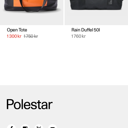
Open Tote
Rain Duffel 50l
1 300
kr
1 750
kr
1 760
kr