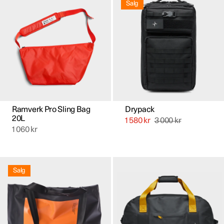
Salg
Ramverk Pro Sling Bag
Drypack
20L
1 580
kr
3 000
kr
1 060
kr
Salg