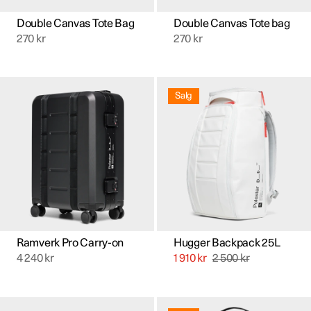
Double Canvas Tote Bag
Double Canvas Tote bag
270
kr
270
kr
Salg
Ramverk Pro Carry-on
Hugger Backpack 25L
4 240
kr
1 910
kr
2 500
kr