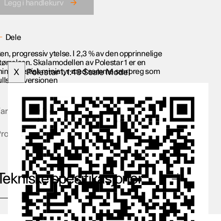
Legg i handlekurv
Dele
en, progressiv ytelse. I 2,3 % av den opprinnelige
tørrelsen. Skalamodellen av Polestar 1 er en
inimalistisk miniatyr med samme særpreg som
X
Polestar 1, 1:43 Scale Model
ullskalaversjonen
arge
Magnesium, Midnight, Osmium,
Osmium (Matte), Snow, Space
Produktnummer
PS001
Tekniske spesifikasjoner