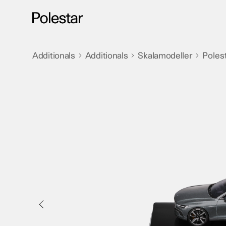
Hopp
til
innhold
Additionals
Additionals
Skalamodeller
Polest
>
>
>