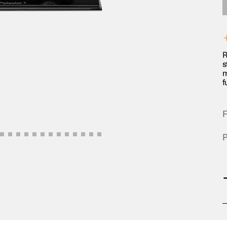
R
s
m
f
F