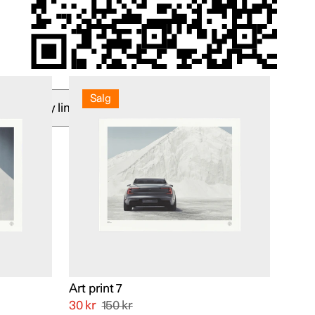
Salg
Copy link
Art print 7
30
kr
150
kr