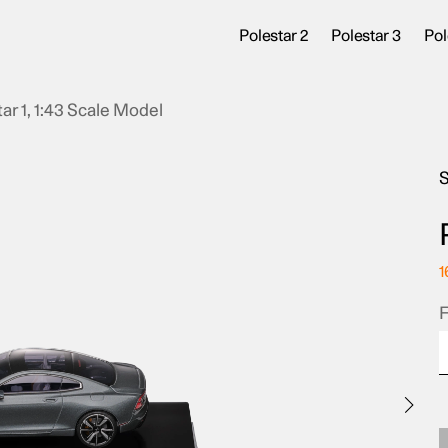
Polestar 2
Polestar 3
Pol
ar 1, 1:43 Scale Model
S
1
F
F