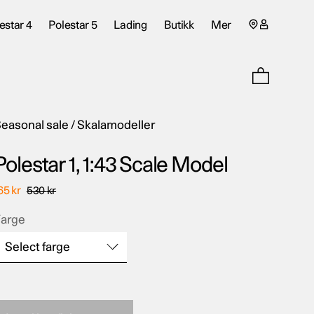
Min
estar 4
Polestar 5
Lading
Butikk
Mer
konto
side
easonal sale
/
Skalamodeller
Polestar 1, 1:43 Scale Model
65
kr
530
kr
arge
Select farge
arge