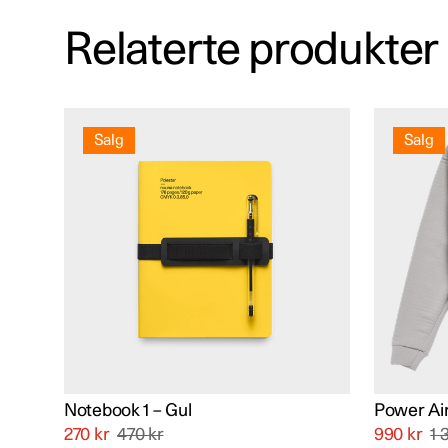
Relaterte produkter
Dette
produkte
Salg
Salg
har
flere
varianter.
Alternati
kan
velges
på
produkts
Notebook 1 – Gul
Power Ai
270
kr
470
kr
990
kr
1 