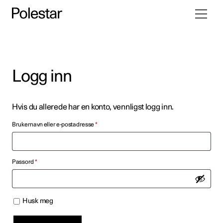
Bytt
Hopp
navigasj
til
innhold
Logg inn
Hvis du allerede har en konto, vennligst logg inn.
Påkrevd
Brukernavn eller e-postadresse
*
Påkrevd
Passord
*
Husk meg