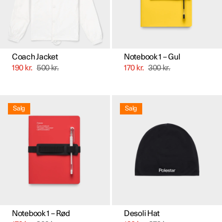
på
varesiden
Coach Jacket
Notebook 1 – Gul
190
kr.
500
kr.
170
kr.
300
kr.
Dette
vare
Salg
Salg
har
flere
varianter.
Mulighederne
kan
vælges
på
varesiden
Notebook 1 – Rød
Desoli Hat