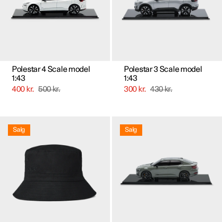
kan
kan
vælges
vælges
på
på
varesiden
varesiden
Polestar 4 Scale model
Polestar 3 Scale model
1:43
1:43
400
kr.
500
kr.
300
kr.
430
kr.
Dette
vare
Salg
Salg
har
flere
varianter.
Mulighederne
kan
vælges
på
varesiden