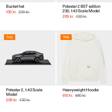
Bucket hat
Polestar 2 BST edition
230, 1:43 Scale Model
105
kr.
200
kr.
205
kr.
430
kr.
Dette
Dette
vare
vare
Salg
Salg
har
har
flere
flere
varianter.
varianter.
Mulighederne
Mulighederne
kan
kan
vælges
vælges
på
på
varesiden
varesiden
Polestar 2, 1:43 Scale
Heavyweight Hoodie
Model
610
kr.
980
kr.
205
kr.
430
kr.