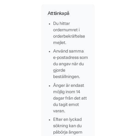
Att tänka på
Du hittar
ordernumret i
orderbekräftelse
mejlet.
Använd samma
e-postadress som
du angav när du
gjorde
beställningen.
Ånger är endast
möjlig inom 14
dagar från det att
du tagit emot
varan.
Efter en lyckad
sökning kan du
påbörja ångern