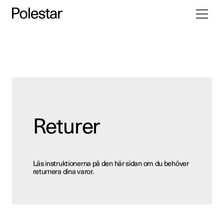
Öppna/s
Hoppa
navigati
till
innehåll
Returer
Läs instruktionerna på den här sidan om du behöver
returnera dina varor.