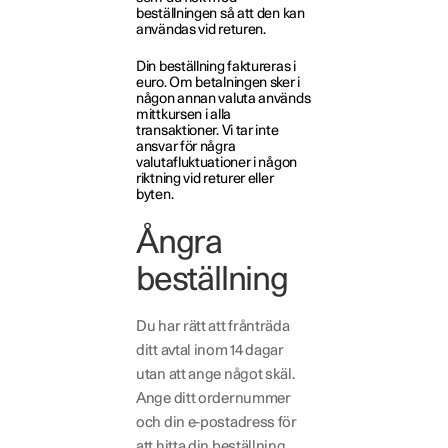
beställningen så att den kan
användas vid returen.
Din beställning faktureras i
euro. Om betalningen sker i
någon annan valuta används
mittkursen i alla
transaktioner. Vi tar inte
ansvar för några
valutafluktuationer i någon
riktning vid returer eller
byten.
Ångra
beställning
Du har rätt att frånträda
ditt avtal inom 14 dagar
utan att ange något skäl.
Ange ditt ordernummer
och din e-postadress för
att hitta din beställning.