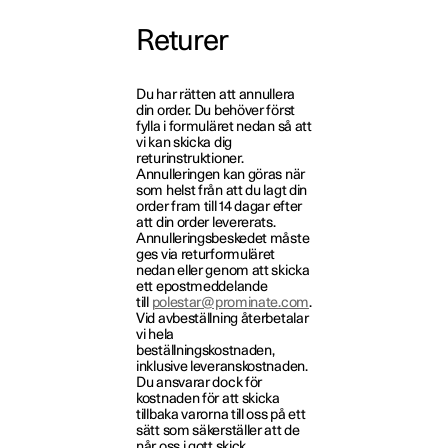
Returer
Du har rätten att annullera
din order. Du behöver först
fylla i formuläret nedan så att
vi kan skicka dig
returinstruktioner.
Annulleringen kan göras när
som helst från att du lagt din
order fram till 14 dagar efter
att din order levererats.
Annulleringsbeskedet måste
ges via returformuläret
nedan eller genom att skicka
ett epostmeddelande
till
polestar@prominate.com
.
Vid avbeställning återbetalar
vi hela
beställningskostnaden,
inklusive leveranskostnaden.
Du ansvarar dock för
kostnaden för att skicka
tillbaka varorna till oss på ett
sätt som säkerställer att de
når oss i gott skick.