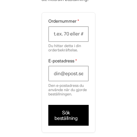
Ordernummer
*
Du hittar detta i din
orderbekräftelse.
E-postadress
*
Den e-postadress du
använde när du gjorde
beställningen.
Sök
beställning