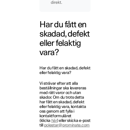
direkt.
Har du fått en
skadad, defekt
eller felaktig
vara?
Har du fått en skadad, defekt
eller felaktig vara?
Vi strävar efter att alla
beställningar ska levereras
med rätt varor och utan
skador. Om du trots detta
har fått en skadad, defekt
eller felaktig vara, kontakta
oss genom att fylla i
kontaktformuläret
(klicka
här
) eller skicka e-post
till
polestar@prominate.com