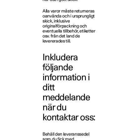
Alla varor måste returneras
oanvända och i ursprungligt
skick, inklusive
originalförpackning och
eventuella tillbehör, etiketter
osv. från det land de
levererades till.
Inkludera
följande
information i
ditt
meddelande
när du
kontaktar oss:
Behåll den leveranssedel
som du fick med