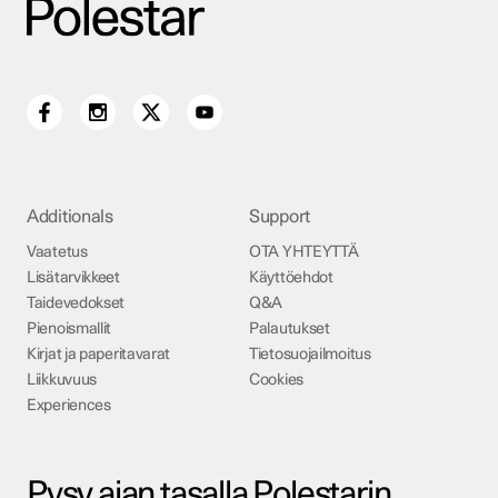
Additionals
Support
Vaatetus
OTA YHTEYTTÄ
Lisätarvikkeet
Käyttöehdot
Taidevedokset
Q&A
Pienoismallit
Palautukset
Kirjat ja paperitavarat
Tietosuojailmoitus
Liikkuvuus
Cookies
Experiences
Pysy ajan tasalla Polestarin