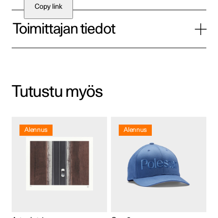
Copy link
Toimittajan tiedot
Tutustu myös
Tällä
tuotteella
Alennus
Alennus
on
useampi
muunnelma.
Voit
tehdä
valinnat
tuotteen
sivulla.