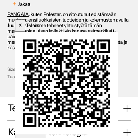
Jakaa
PANGAIA
, kuten Polestar, on sitoutunut edistämään
muutosta ensiluokkaisten tuotteiden ja kokemusten avulla.
Juuri siksi olemme tehneet yhteistyötä tämän
X
T-shirt
maailmanlaajuisen kollektiivin kanssa esimerkiksi t-
paidassa, joka on valmistettu 20-prosenttisesti
merileväkuidusta ja 80-prosenttisesti luomupuuvillasta ja
käsitelty
PPRMNT
:llä.
Size
XXS - XXL
Tuotetunnus (SKU)
PS056
Tekniset tiedot
Kankaat ja teknologia