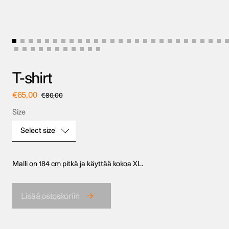
T-shirt
€
65,00
€
80,00
Size
Select size
Malli on 184 cm pitkä ja käyttää kokoa XL.
Size
Lisää ostoskoriin