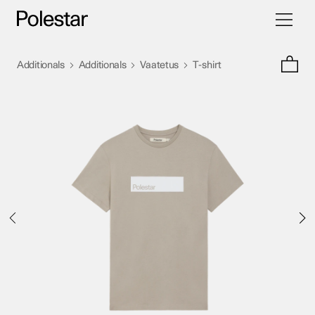
Vaihda
Siirry
navigoint
sisältöön
>
>
>
Additionals
Additionals
Vaatetus
T-shirt