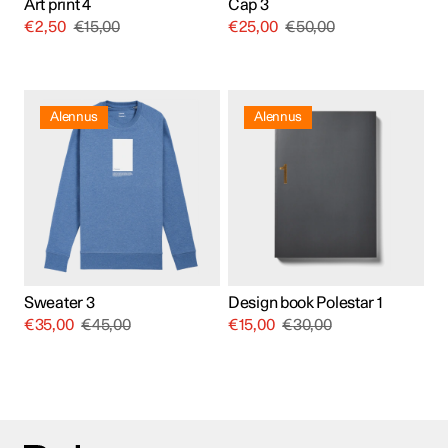
Art print 4
Cap 3
€
2,50
€
15,00
€
25,00
€
50,00
Tällä
tuotteella
Alennus
Alennus
on
useampi
muunnelma.
Voit
tehdä
valinnat
tuotteen
sivulla.
Sweater 3
Design book Polestar 1
€
35,00
€
45,00
€
15,00
€
30,00