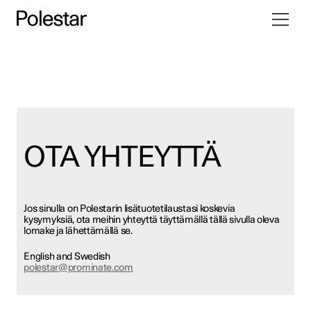
Vaihda
Siirry
navigoint
sisältöön
OTA YHTEYTTÄ
Jos sinulla on Polestarin lisätuotetilaustasi koskevia
kysymyksiä, ota meihin yhteyttä täyttämällä tällä sivulla oleva
lomake ja lähettämällä se.
English and Swedish
polestar@prominate.com