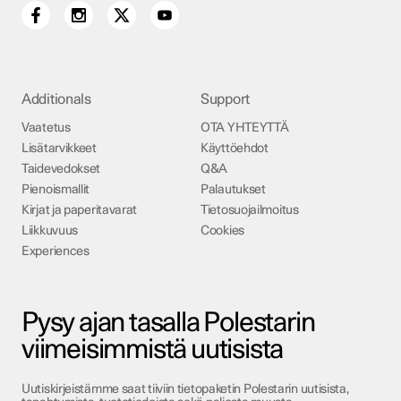
Additionals
Support
Vaatetus
OTA YHTEYTTÄ
Lisätarvikkeet
Käyttöehdot
Taidevedokset
Q&A
Pienoismallit
Palautukset
Kirjat ja paperitavarat
Tietosuojailmoitus
Liikkuvuus
Cookies
Experiences
Pysy ajan tasalla Polestarin
viimeisimmistä uutisista
Uutiskirjeistämme saat tiiviin tietopaketin Polestarin uutisista,