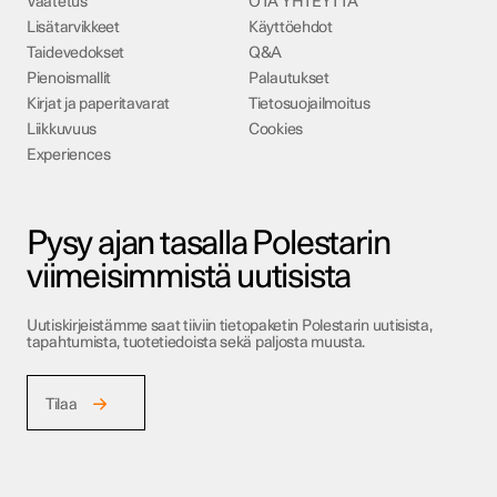
Vaatetus
OTA YHTEYTTÄ
Lisätarvikkeet
Käyttöehdot
Taidevedokset
Q&A
Pienoismallit
Palautukset
Kirjat ja paperitavarat
Tietosuojailmoitus
Liikkuvuus
Cookies
Experiences
Pysy ajan tasalla Polestarin
viimeisimmistä uutisista
Uutiskirjeistämme saat tiiviin tietopaketin Polestarin uutisista,
tapahtumista, tuotetiedoista sekä paljosta muusta.
Tilaa