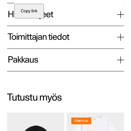
Copy link
Hoito-ohjeet
Toimittajan tiedot
Pakkaus
Tutustu myös
Tällä
tuotteella
Alennus
on
useampi