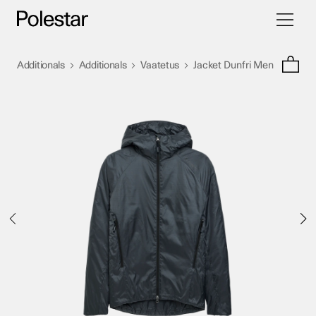
Vaihda
Siirry
navigoint
sisältöön
>
>
>
Additionals
Additionals
Vaatetus
Jacket Dunfri Men