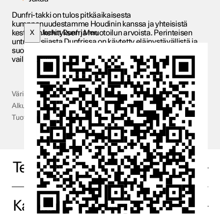
Dunfri-takki on tulos pitkäaikaisesta
kumppanuudestamme Houdinin kanssa ja yhteisistä
kestävän kehityksen ja muotoilun arvoista. Perinteisen
X
Jacket Dunfri Men
untuvan sijasta Dunfrissa on käytetty eläinystävällistä ja
suorituskykyistä Primaloft Gold™ -materiaalia. Lämpöä
vailla kompromisseja. Saatavilla mustana.
Väri
True black
Alkuperämaa
Latvia
Tuotetunnus (SKU)
PS071
Tekniset tiedot
Kankaat ja teknologia