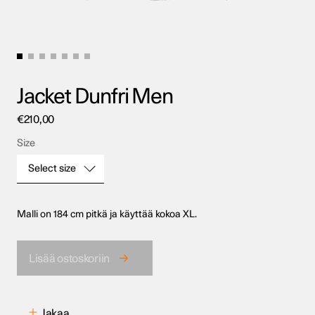
Jacket Dunfri Men
€
210,00
Size
Select size
Malli on 184 cm pitkä ja käyttää kokoa XL.
Size
Lisää ostoskoriin
Jakaa