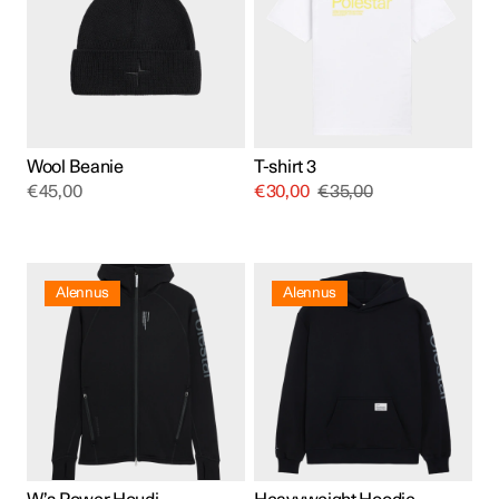
muunnelma.
Voit
tehdä
valinnat
tuotteen
sivulla.
Wool Beanie
T-shirt 3
€
45,00
€
30,00
€
35,00
Tällä
Tällä
tuotteella
tuotteella
Alennus
Alennus
on
on
useampi
useampi
muunnelma.
muunnelma.
Voit
Voit
tehdä
tehdä
valinnat
valinnat
tuotteen
tuotteen
sivulla.
sivulla.