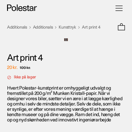
Skift
Spring
navigati
til
indhold
>
>
>
Additionals
Additionals
Kunsttryk
Art print 4
Art print 4
20
kr.
100
kr.
Ikke på lager
Hvert Polestar-kunstprint er omhyggeligt udvalgt og
fremstillet på 200 g/m² Munken Kristall-papir. Når vi
designer vores biler, sætter vi en ære i at lægge kærlighed
og omhu i selv de mindste detaljer. Selv de dele, som ikke
er synlige, er efter vores mening værdige til at hænge i
kendte museer og på dine vægge. Ram det ind, hæng det
op og nyd skønheden ved innovativt ingeniørarbejde