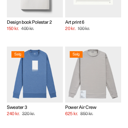
Design book Polestar 2
Art print 6
150
kr.
400
kr.
20
kr.
100
kr.
Dette
Dette
vare
vare
Salg
Salg
har
har
flere
flere
varianter.
varianter.
Mulighederne
Mulighederne
kan
kan
vælges
vælges
på
på
varesiden
varesiden
Sweater 3
Power Air Crew
240
kr.
320
kr.
625
kr.
850
kr.