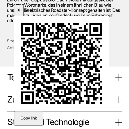
Ein 6-Panel-Cap aus Bio-Baumwolle mit aufgestickter
Polestar Wortmarke, das in einem ähnlichen Blau wie
unser vollelektrisches Roadster-Konzept gehalten ist. Das
X
Cap 3
macht es zur idealen Kopfbedeckung beim Fahren mit
offenem Dach.
Size
S/M - L/XL
Artikelnummer
PS036
Technische Spezifikationen
Zusätzliche Information
Copy link
Stoffe und Technologie