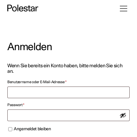
Navigati
Zum
umschal
Inhalt
springen
Anmelden
Wenn Sie bereits ein Konto haben, bitte melden Sie sich
an.
Erforderlich
Benutzername oder E-Mail-Adresse
*
Erforderlich
Passwort
*
Angemeldet bleiben