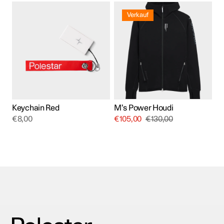
Dieses
Produkt
Verkauf
weist
mehrere
Varianten
auf.
Die
Optionen
können
auf
der
Produktseite
gewählt
Keychain Red
M’s Power Houdi
werden
€
8,00
€
105,00
€
130,00