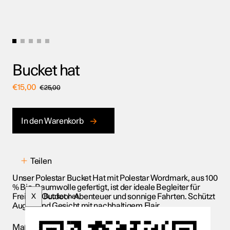
Bucket hat
€
15,00
€
25,00
In den Warenkorb
Teilen
Unser Polestar Bucket Hat mit Polestar Wordmark, aus 100
% Bio-Baumwolle gefertigt, ist der ideale Begleiter für
Freizeit, Outdoor-Abenteuer und sonnige Fahrten. Schützt
X
Bucket hat
Augen und Gesicht mit nachhaltigem Flair.
Maße: 22 cm x 35 cm