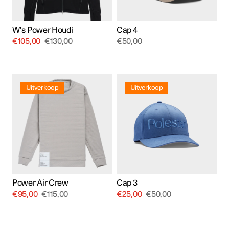
op
de
productpagina
W’s Power Houdi
Cap 4
€
105,00
€
130,00
€
50,00
Dit
Dit
product
product
Uitverkoop
Uitverkoop
heeft
heeft
meerdere
meerdere
variaties.
variaties.
Deze
Deze
optie
optie
kan
kan
gekozen
gekozen
worden
worden
op
op
de
de
productpagina
productpagina
Power Air Crew
Cap 3
€
95,00
€
115,00
€
25,00
€
50,00