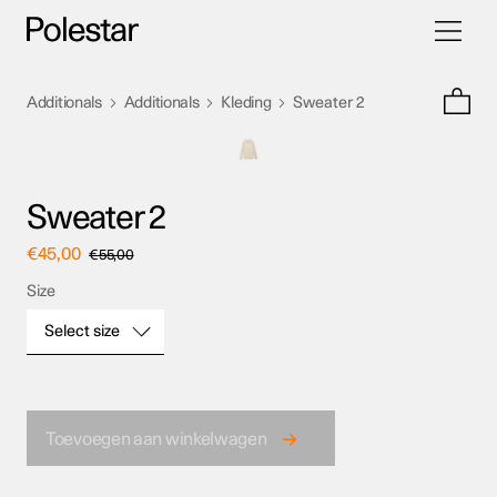
Navigati
Ga
schakele
naar
inhoud
>
>
>
Additionals
Additionals
Kleding
Sweater 2
Sweater 2
€
45,00
€
55,00
Size
Select size
Size
Toevoegen aan winkelwagen