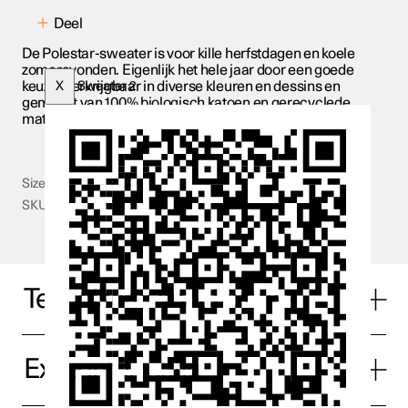
Deel
De Polestar-sweater is voor kille herfstdagen en koele
zomeravonden. Eigenlijk het hele jaar door een goede
keuze. Verkrijgbaar in diverse kleuren en dessins en
X
Sweater 2
gemaakt van 100% biologisch katoen en gerecyclede
materialen.
Size
XS - XXL
SKU
PS015
Technische specificaties
Extra informatie