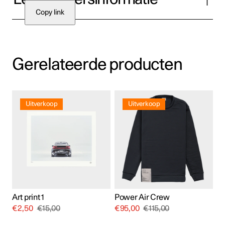
Copy link
Gerelateerde producten
Dit
product
Uitverkoop
Uitverkoop
heeft
meerdere
variaties.
Deze
optie
kan
gekozen
worden
op
de
productpagina
Art print 1
Power Air Crew
€
2,50
€
15,00
€
95,00
€
115,00