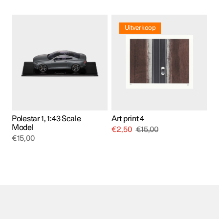
Dit
product
Uitverkoop
heeft
meerdere
variaties.
Deze
optie
kan
gekozen
worden
op
de
productpagina
Polestar 1, 1:43 Scale
Art print 4
Model
€
2,50
€
15,00
€
15,00