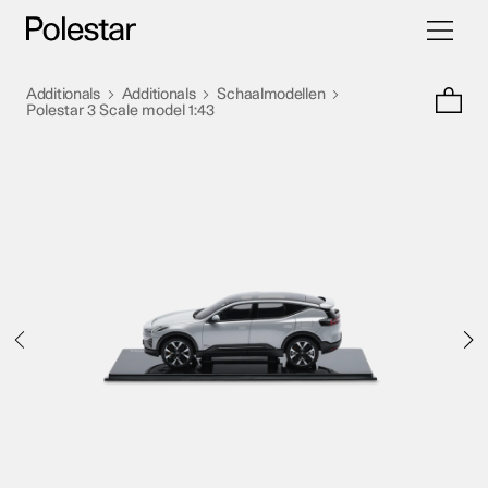
Navigati
Ga
schakele
naar
inhoud
>
>
>
Additionals
Additionals
Schaalmodellen
Polestar 3 Scale model 1:43