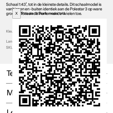
Schaal 1:43¹, tot in de kleinste details. Dit schaalmodel is
vanbinnen en -buiten identiek aan de Polestar 3 op ware
grootte. Tot aan de Performance-wielen toe.
X
Polestar 3 Scale model 1:43
Kleur
Jupiter, Magnesium, Midnight, Snow, Space,
Thunder
Land van herkomst
China
SKU
PS043
Technische specificaties
Materiaal en technologie
Leveranciersinformatie